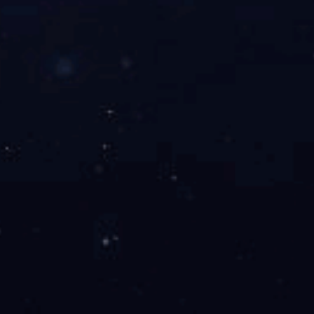
平台
合作客户
生产基地
人力资源
合作客户
挤出车间
人才理念
编织车间
招聘岗位
仓储
总成车间
改性塑料车间
www.made-in-china.com
育
|
千亿官方网页版
|
华体会体育（中国）HTH·官方网站
|
九游网页版
|