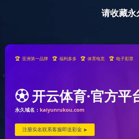
乐鱼在线官网
树脂管系列
高压喷涂管
特性：内管材料 尼龙（PA)
增强层：聚酯纤维
外管材料：聚氨酯（TPU)
产品性能：
承压能力高，脉冲性能好，流体阻力小，韧性
曲半径小（弯曲性能好，不易折断），耐磨性极好，清洁